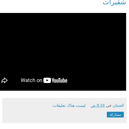
شقيرات
الجنتان
في
8:24 ص
ليست هناك تعليقات:
مشاركة