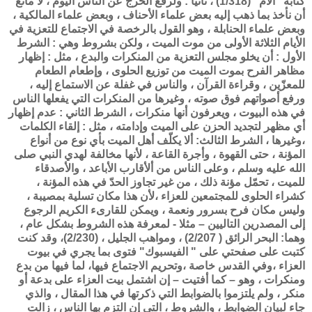
كتابه "الأم" (1/318) ، ثانيا : ولرفع الحرج عن الناس اليوم ، لا مانع
أن نأخذ بما ذهب إليه بعض علماء الأحناف ، وبعض علماء المالكية ،
وبعض علماء الحنابلة ، وهو القول بالرخصة في الاجتماع للتعزية في
الأيام الثلاثة الأولى من موت الميت ، ولكن بشروط وهي : الشرط
الأول : أن يخلو مجلس التعزية من المنكرات والبدع ، مثل : إظهار
مظاهر الفرح بموت الميت من توزيع الحلوى ، وإطعام الطعام
للمعزّين ، وقراءة القرآن ، والناس في غفلة عن الاستماع إليه ،
ورفع أصواتهم فوق صوته ، وغيرها من المنكرات التي يفعلها الناس
في هذه البيوت ، ويعرفون أنها منكرات ، الشرط الثاني : عدم إظهار
أي مظهر لتجديد الحزن على الميت وإدامته ، مثل : إلقاء الكلمات
،وغيرها ، الشرط الثالث: ألا يكلّف أهل الميت بأي نوع من أنواع
المؤنة ، حتى القهوة ، وأجرة القاعة ، لأنها مخالفة لهدي النبي صلى
الله عليه وسلم ، وعلى الناس من ألأقارب الأباعد ، والأصدقاء
للميت ، تحمّل مؤنة ذلك ، من غير تجاوز الحدّ في هذه المؤنة ،
كشراء الحلوى للمجتمعين للعزاء ،لأن هذا مكان تسلية بمصيبة ،
وليس مكان فرح بسرور ونعمة ، ويمكن للقارىء الكريم الرجوع
إلى المصدرين التاليين – مثلا - لمعرفة هذه الشروط بشكل عام ،
وهما: البحر الرائق ( 2/207) ، ومواهب الجليل ، (2/230)، وقد كنت
كتبت على صفحتي على " الفيسبوك" فتوى بما يجري في بيوت
العزاء ،وفي القدس خاصة ،وتحريم الاجتماع فيها، لما فيها من بدع
ومنكرات ، وهو – كما أفتيت – إن اشتمل بيت العزاء على بدعة أو
منكر ، ولم يلتزموا بالضوابط التي ذكرتها في هذا المقال ، والذي
جاء لبيان الضوابط ، والشروط ، التي إن التزم بها الناس ، زالت