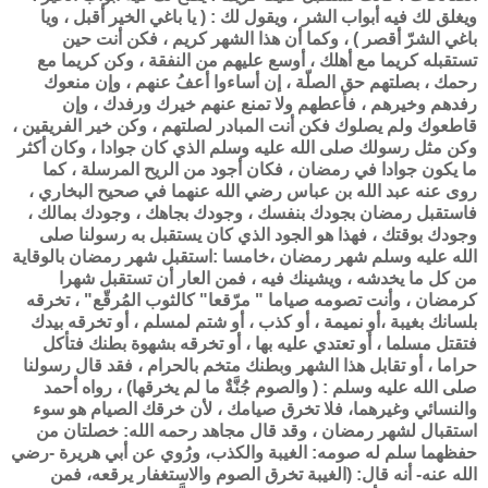
ويغلق لك فيه أبواب الشر ، ويقول لك : ( يا باغي الخير أقبل ، ويا
باغي الشرّ أقصر ) ، وكما أن هذا الشهر كريم ، فكن أنت حين
تستقبله كريما مع أهلك ، أوسع عليهم من النفقة ، وكن كريما مع
رحمك ، بصلتهم حق الصلّة ، إن أساءوا أعفُ عنهم ، وإن منعوك
رفدهم وخيرهم ، فأعطهم ولا تمنع عنهم خيرك ورفدك ، وإن
قاطعوك ولم يصلوك فكن أنت المبادر لصلتهم ، وكن خير الفريقين ،
وكن مثل رسولك صلى الله عليه وسلم الذي كان جوادا ، وكان أكثر
ما يكون جوادا في رمضان ، فكان أجود من الريح المرسلة ، كما
روى عنه عبد الله بن عباس رضي الله عنهما في صحيح البخاري ،
فاستقبل رمضان بجودك بنفسك ، وجودك بجاهك ، وجودك بمالك ،
وجودك بوقتك ، فهذا هو الجود الذي كان يستقبل به رسولنا صلى
الله عليه وسلم شهر رمضان ،خامسا :استقبل شهر رمضان بالوقاية
من كل ما يخدشه ، ويشينك فيه ، فمن العار أن تستقبل شهرا
كرمضان ، وأنت تصومه صياما " مرّقعا" كالثوب المُرقّع" ، تخرقه
بلسانك بغيبة ،أو نميمة ، أو كذب ، أو شتم لمسلم ، أو تخرقه بيدك
فتقتل مسلما ، أو تعتدي عليه بها ، أو تخرقه بشهوة بطنك فتأكل
حراما ، أو تقابل هذا الشهر وبطنك متخم بالحرام ، فقد قال رسولنا
صلى الله عليه وسلم : ( والصوم جُنَّةٌ ما لم يخرقها) ، رواه أحمد
والنسائي وغيرهما، فلا تخرق صيامك ، لأن خرقك الصيام هو سوء
استقبال لشهر رمضان ، وقد قال مجاهد رحمه الله: خصلتان من
حفظهما سلم له صومه: الغيبة والكذب، ورُوي عن أبي هريرة -رضي
الله عنه- أنه قال: (الغيبة تخرق الصوم والاستغفار يرقعه، فمن