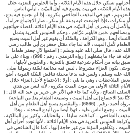
أحزانهم تسكن خلال هذه الأيام الثلاثة ، وأما الجلوس للتعزية خلال
هذه الأيام الثلاثة ، في بيت يجتمع فيه أهل الميّت ، ليأتيَ الناس
لتعزيتهم ، فهو في المذهب الشافعي مكروه ، إذا لم تجتمع فيه بدع ،
أو منكرات ،فإذا اجتمعت فيه بدعة ،أو منكر ، صار الاجتماع حراما ،
والأصل أن ينصرف أهل الميّت في هذه الأيام الثلاثة ،لقضاء حوائجهم
ومصالحهم ،فمن قابلهم عزّاهم ، وحكم الجلوس للتعزية يشمل
النساء أيضا ، وهو الكراهة ، والسُنّة أن يقوم غير أهل الميت بصنع
الطعام لأهل الميت ، لأنه لما جاء مقتل جعفر بن أبي طالب رضي
الله عنه ، قال صلى الله عليه وسلم : ( اصنعوا لآلِ جعفر طعاما
فإنه قد جاء ما يشغلهم ) رواه الترمذي ، رقم : 998) ، وبناء على ما
سبق بيانه من أحكام شرعية تتعلق بالتعزية ، والجلوس لأجلها ،
وحتى يكون العزاء مشروعا ، ليس فيه مخالفة لسّنة رسولنا صلى
الله عليه وسلم ، وليس فيه بدعا محدثة تناقض السُنّة النبوية ، أضع
بعض الملاحظات ، وهي ما يلي : أولا : الاجتماع لأجل العزاء خلال
الأيام الثلاثة الأولى من موت الميت مكروه ، لأنه ليس من هدي
السلف الصالح ، ولأنه كما جاء في الأثر عن جرير بن عبد الله قال : (
كنّا نعدّ الاجتماع إلى أهل الميت ، وصنيعة الطعام بعدُ من النياحة)
،رواه أحمد ،رقم : (6866) ، والمقصود بصنع أهل الطعام من أهل
الميت ، وجمع الناس عليه ، فهذا أيضا من البدع المحدثة ، وهذا
مذهب الشافعي – كما قلت سابقا - ، والحنابلة ، وكثير من المالكية ،
وكراهة الجلوس للتعزية في هذه الأيام الثلاثة ، لأنها تجدد أحزان أهل
الميت ، وتكلّفهم المؤنة من غير حاجة إليها ، كما قال الشافعي في