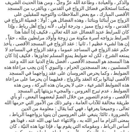
والذكر ، والعبادة ، وطاعة الله عزّ وجلّ ، ومن هذا الحديث الشريف
يمكننا استخلاص فضائل الزواج في القدس ، وبالقرب من المسجد
الأقصى المبارك ، مع بعض الملاحظات والتوجيه للمقبلين على
الزواج من أبنائنا وبناتنا ، وهذه الفضائل هي : أولا : فضيلة الزواج في
القدس ، وأنه زواج مميز ، ودرجة أولى ، لأنه زواج أهل رباط ، وإذا
كان للمرابط عديد الفضائل عند الله تعالى ، فكيف إذا أنشأ هذا
المرابط بزواجه أسرة مكونة من زوجة وأولاد مرابطين مثله ، حقاً ،
إن هذا لشيء عظيم ! ، ثانيا : عقد الزواج في المسجد الأقصى ، يأخذ
حكم عقد الزواج في المساجد عموما ، وعقد الزواج في المساجد لا
يمنعه الشرع ، لكن له ضوابط يمنع المسلم تجاوزها ، فكيف إذا كان
هذا المسجد هو المسجد الأقصى ، أفضل بقاع الدنيا عند الله وعند
المسلمين ، بعد المسجدين الحرام ، والنبوي ؟ إذن يجب مراعاة هذه
الضوابط ، وكما يحرص العروسان على عقد زواجهما في المسجد
الأقصى لينالوا بركة العقد والزواج ، فعليهما أن يحرصا على مراعاة
هذه الضوابط الشرعية ، حتى لا يحرمان هذه البركة ، ومن هذه
الضوابط ، عدم تبرج العروس ، والمجيء بزينتها إلى المسجد
الأقصى ، وعدم التصوير من خلال الضمّ لبعضهما البعض ، أو بأي
طريقة مخالفة للآداب العامة ، وغير ذلك من الأمور التي حرمها الله
تعالى ، وجميعنا يعرفها ، فهي كما يقال : معلومة من الدين
بالضرورة ، ثالثا: ينبغي على العروسين أن ينويا بزواجهما الرباط ،
بمعنى التزام ما أمر الله به ، والانتهاء عما نهى الله عنه ، فهذا هو
أساس الرباط ، ومقوماته التي يقوم بها ، فإذا نويا هذه النيّة ، كان