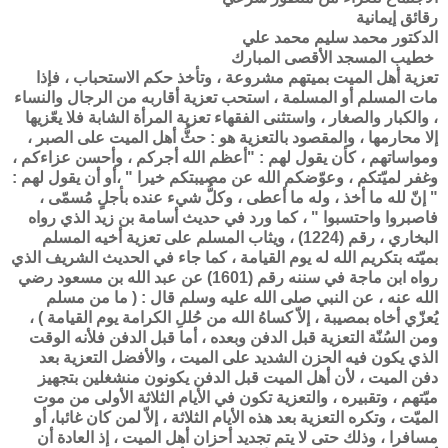
رقائق إيمانية
الدكتور محمد سليم محمد علي
خطيب المسجد الأقصى المبارك
تعزية أهل الميت بميتهم مشروعة ، وتأخذ حكم الاستحباب ، فإذا
مات المسلم أو المسلمة ، استحب تعزية أقاربه من الرجال والنساء
، والكبار والصغار ، واستثنى الفقهاء تعزية المرأة الشابة فلا يعّزيها
إلا محارمها ، والمقصود بالتعزية هو : حثُّ أهل الميت على الصبر ،
ومواساتهم ، كأن يقول لهم : "أعظم الله أجركم ، وأحسن عزاءكم ،
وغفر لميّتكم ، وعوّضكم الله عن مصيبتكم خيرا " ،أو أن يقول لهم :
" إنّ لله ما أخذ ، وله ما أعطى ، وكلُّ شيء عنده بأجلٍ مُسمّى ،
فاصبروا واحتسبوا " ، كما ورد في حديث أسامة بن زيد الذي رواه
البخاري ، رقم (1224) ، ويثاب المسلم على تعزية أخيه المسلم
بميّته بتكريم الله له يوم القيامة ، كما جاء في الحديث الشريف الذي
رواه ابن ماجة في سننه رقم (1601) عن عبد الله بن مسعود رضي
الله عنه ، عن النبي صلى الله عليه وسلم قال : ( ما من مسلم
يُعزّي أخاه بمصيبة ، إلاّ كساهُ الله من حُللِ الكرامة يوم القيامة ) ،
ومن السُنّة التعزية قبل الدفن وبعده ، أما قبل الدفن فلأنه الوقت
الذي يكون فيه الحزن الشديد على الميت ، والأفضل التعزية بعد
دفن الميت ، لأن أهل الميت قبل الدفن يكونون منشغلين بتجهيز
ميّتهم ، وتقبيره ، والتعزية تكون في الأيام الثلاثة الأولى من موت
الميّت ، وتكره التعزية بعد هذه الأيام الثلاثة ، إلاّ لمن كان غائبا، أو
مسافرا ، وذلك حتى لا يتم تجديد أحزان أهل الميت ، إذ العادة أن