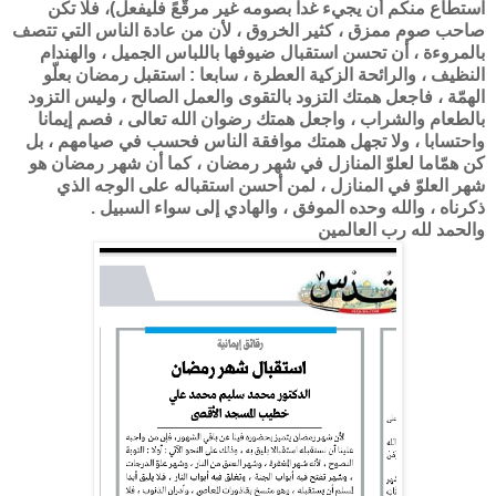
استطاع منكم أن يجيء غدا بصومه غير مرقَّعً فليفعل)، فلا تكن
صاحب صوم ممزق ، كثير الخروق ، لأن من عادة الناس التي تتصف
بالمروءة ، أن تحسن استقبال ضيوفها باللباس الجميل ، والهندام
النظيف ، والرائحة الزكية العطرة ، سابعا : استقبل رمضان بعلّو
الهمّة ، فاجعل همتك التزود بالتقوى والعمل الصالح ، وليس التزود
بالطعام والشراب ، واجعل همتك رضوان الله تعالى ، فصم إيمانا
واحتسابا ، ولا تجهل همتك موافقة الناس فحسب في صيامهم ، بل
كن همّاما لعلوّ المنازل في شهر رمضان ، كما أن شهر رمضان هو
شهر العلوّ في المنازل ، لمن أحسن استقباله على الوجه الذي
ذكرناه ، والله وحده الموفق ، والهادي إلى سواء السبيل .
والحمد لله رب العالمين