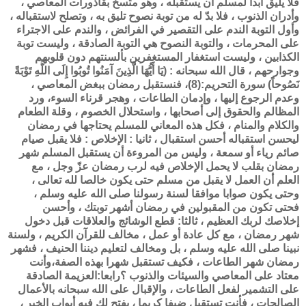
فلا يليق أبدا لمسلم أن يستقبله ، وهو متسخ بقاذورات المعاصي ،
وأدران الذنوب ، فلا بدّ له من توبة نصوح تليق به ، وتصلح لاستقباله ،
وأول التوبة الندم على التقصير في الفرائض ، والندم على الاجتراء
على المحرمات ، والتوبة النصوح هي التوبة الصادقة ، وليست توبة
الكذابين ، وليست استغفار المستغفرين بألسنتهم دون قلوبهم
وجوارحهم ، قال الله سبحانه : (يَا أَيُّهَا الَّذِينَ آمَنُوا تُوبُوا إِلَى اللَّهِ تَوْبَةً
نَصُوحاً) سورة التحريم:(8)، فنستقبل رمضان ببغض المعاصي ،
وعدم الرجوع إليها ، وإدمان الطاعات ، وهجر قرناء السوء، ورد
المظالم والحقوق إلى أصحابها ، واستحلال الخصوم ، وقلة الطعام
والكلام والمنام ، فكل هذه المعاني للمسلم يحتاجها في رمضان
ليحسن استقباله أحسن استقبال ، ثانيا : الإخلاص : فلا يقبل صيام
صائم رياء أو سمعة ، وليس من المروءة أن يستقبل المسلم شهر
رمضان بقلب لا يحمل الإخلاص فيه لرب رمضان عزّ وجل ، مع
العلم أن العمل لا يقبل من مسلم حتى يكون خالصا لله تعالى ،
وحتى يكون صوابا موافقا لسنة رسولنا صلى الله عليه وسلم ،
فحتى تكون من المقبولين في رمضان أشهر توبتك ، وأحسن
إخلاصك لربك العظيم ، ثالثا: قطع الوشائج والعلاقات قبل دخول
شهر رمضان ، مع كل عادة أو عمل ، مخالف للقرآن الكريم ، ولسنة
نبينا صلى الله عليه وسلم ، بل ومخالف لتعليم ديننا الحنيف ، فشهر
رمضان شهر الطاعات ، فكيف تستقبل شهرا بهذه الصفة،وأنت
معتاد على المعاصي والسيئات والذنوب ؟رابعا:العزيمة الصادقة
على التشمير لفعل الطاعات ، والإقبال على الله سبحانه بالأعمال
الصالحات ، فأنت تستقبل ضيفا كريما ، يفتح لك فيه أبواب الخير ،