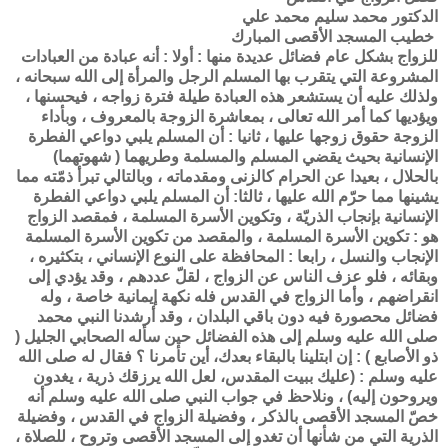
الدكتور محمد سليم محمد علي
خطيب المسجد الأقصى المبارك
للزواج بشكل عام فضائل عديدة منها : أولا : أنه عبادة من العبادات
المشروعة التي يتقرب بها المسلم الرجل والمرأة إلى الله سبحانه ،
ولذلك عليه أن يستشعر هذه العبادة طيلة فترة زواجه ، فيحسنها ،
ويؤديها كما أمر الله تعالى ، بمعاشرة الزوجة بالمعروف ، وبأداء
الزوجة حقوق زوجها عليها ، ثانيا : أن المسلم يلبي دواعي الفطرة
الإنسانية بحيث يقضي المسلم والمسلمة وطريهما ( شهوتهما)
بالحلال ، بعيدا عن الحرام كالزنى ومقدماته ، وبالتالي تبرأ ذمّته مما
يشينها مما حرّم الله عليها ، ثالثا: أن المسلم يلبي دواعي الفطرة
الإنسانية بإنجاب الذريّة ، وتكوين الأسرة المسلمة ، فمقصد الزواج
هو : تكوين الأسرة المسلمة ، والمقصد من تكوين الأسرة المسلمة
الإنجاب والنسل ، رابعا : المحافظة على النوع الإنساني ، بتكثيره ،
وبقائه ، فلو عزف الناس عن الزواج ، لقلّ عددهم ، وقد يؤدي إلى
انقراضهم ، وأما الزواج في القدس فله نكهة إيمانية خاصة ، وله
فضائل محصورة فيه دون باقي البلدان ، وقد أرشدنا النبي محمد
صلى الله عليه وسلم إلى هذه الفضائل حين سأله الصحابي الجليل (
ذو الأصابع ) : إن ابتلينا بالبقاء بعدك، أين تأمرنا ؟ فقال له صلى الله
عليه وسلم : (عليك ببيت المقدس، لعل الله يرزقك ذرية ، يغدون
ويروحون إليه) ، ونلاحظ في جواب النبي صلى الله عليه وسلم أنه
خصّ المسجد الأقصى بالذكر ، وفضيلة الزواج في القدس ، وفضيلة
الذرية التي من شأنها أن تغدو إلى المسجد الأقصى وتروح ، للصلاة ،