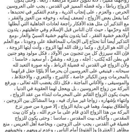
زواجهما مميزا ، لأنه تكوين لأسرة مرابطة ، رابعا : وحتى يكون
الزواج رباطا ، وله فضله المميز في القدس ، يجب على العروسين
الحرص ، والعزم ، على إنجاب الذرية ، وعدم التفكير في تحديدها ،
كما يفعل بعض الأزواج ، لضعف إيمانه ، وخوفه من العوز والفقر ،
مع التذكير أن مثل هذه الأفكار راجعة لعادات الجاهلية التي أبطلها
الله وحرّمها ، حيث كان الناس قبل الإسلام وفي جاهليتهم ، يئدون
أولادهم خشية الفقر ، كما يئدون بناتهم خشية السبيّ والعار ،ومع
التذكير أيضا أننا نحتاج إلى الإنجاب للمحافظة على وجودنا ، مع العلم
أن الله هو الرازق ، وكما رزقك الله أيها الزوج ، وأنت أيتها الزوجة ،
فإن الله سيرزق كل من تنجبون من الأولاد ، فكل مولود وهو جنين
في بطن أمّه يُكتب : أجله ، ورزقه ، وشقيٌّ ، أو سعيد ، خامسا :
ولأن الزواج في القدس له فضيلة الرباط ، وله صورة التعبد لله
سبحانه ، فينبغي على العروسين أن يحرصا ألا يلوّثا حفل قرانهما
بالمحرمات ومن الكبائر خاصة ، كالتبرج ، والتعري ، والاختلاط ،
والموسيقى ، والأغاني الماجنة ، فكل ذلك يغضب الله تعالى ، ويرفع
البركة من زواج العروسين ، بل ويعجل لهما العقوبة في الدنيا ،
بحيث يكون الزواج القائم على المحرمات ابتداء من عقد الزواج ،
وانتهاء بإشهاره ، زواجا غير مبارك فيه ، وما المشاكل بين الزوجين ،
والطلاق بينهما، وهما في بداية الزواج ، إلا صورة من صور نزع
البركة من هذا الزواج الذي قام على ما حرم الله ، ولو كان بيت
المقدس ، وأكناف بيت المقدس ، سادسا : وحتى يكون للزواج
فضيلة في القدس ، يجب على الزوجين ، وبخاصة أهل العريس ، منع
مظاهر ( العنترة) و( الفتوة) أمام الناس ، وعدم ترويعهم ، وتخويفهم