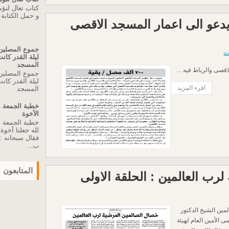
كتاب تعال لنؤ
و حمل الكتابة
عو الى اعمار المسجد الاقصى
جموع المصلين 
ت
ليلة القدر كا
المسجد
صى والرباط فيه ...
جموع المصلين 
ليلة القدر كا
اقرء المزيد
المسجد
الأخوة
لله جعلنا أخو
فقال سبحانه :"
ب...
المتابعون
رب العالمين : الحلقة الاولى
مين الشيخ الدكتور
الأمين العام لهيئة