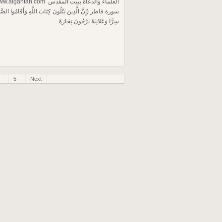
سورة فاطر (إِنَّ الَّذِينَ يَتْلُونَ كِتَابَ اللَّهِ وَأَقَامُوا الصَّلاةَ
سِرًّا وَعَلانِيَةً يَرْجُونَ تِجَارَةً...
5
Next