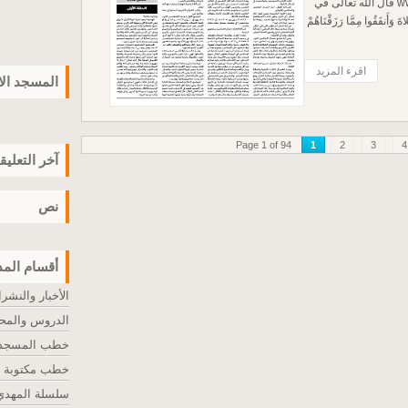
العلماء والدعاة ببيت المقدس www.algantan.com قال الله تعالى في
 وَأَنفَقُوا مِمَّا رَزَقْنَاهُمْ
اقرء المزيد
المسجد ال
Page 1 of 94
1
2
3
4
آخر التعليق
نص
أقسام المد
الأخبار والنشر
الدروس والمح
خطب المسجد ا
خطب مكتوبة
سلسلة المهدي 