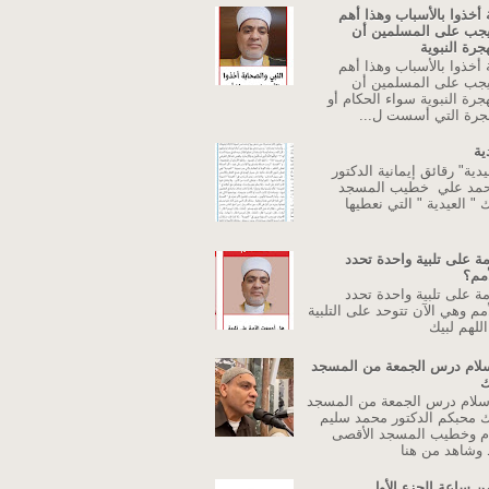
 أخذوا بالأسباب وهذا أهم
يجب على المسلمين أن
جرة النبوية
 أخذوا بالأسباب وهذا أهم
يجب على المسلمين أن
جرة النبوية سواء الحكام أو
جرة التي أسست ل...
ية
دية" رقائق إيمانية الدكتور
حمد علي خطيب المسجد
 " العيدية " التي نعطيها
ة على تلبية واحدة تحدد
أمم؟
ة على تلبية واحدة تحدد
مم وهي الآن تتوحد على التلبية
للهم لبيك
اسلام درس الجمعة من المسجد
ك
إسلام درس الجمعة من المسجد
ك محبكم الدكتور محمد سليم
م وخطيب المسجد الأقصى
وشاهد من هنا
ن ساعة الجزء الأول