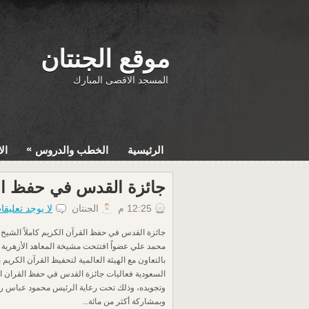
موقع الجنتان
المسجد الاقصى المبارك
»
الرئيسية
الخطب والدروس
ال
جائزة القدس في حفظ القر
12:25 م
الجنتان
لا يوجد تعليقا
جائزة القدس في حفظ القرآن الكريم كاملاً الشيخ
محمد علي عضواً افتتحت مشيخة المعاهد الأزهري
بالتعاون مع الهيئة العالمية لتحفيظ القرآن الكريم ب
السعودية فعاليات جائزة القدس في حفظ القران الكر
وتجويده، وذلك تحت رعاية الرئيس محمود عباس 
وبمشاركة أكثر من مائة...