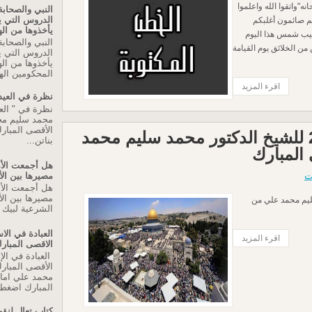
ه"واتقوا الله واعلموا
النبي والصحابة
الدروس التي 
تم صائمون أغلبكم
يأخذوها من اله
يب شمس هذا اليوم
النبي والصحابة
ن الخلائق يوم القيامة
الدروس التي 
يأخذوها من اله
المحكومين اله
اقرء المزيد
نظرة في العيد
نظرة في " العي
محمد سليم م
الأقصى المبارك
خطبة الجمعة 17-6-2016 للشيخ الدكتور محمد سليم محمد
بناتن...
المبارك
هل أجمعت الأم
ت
مصيرها بين ال
هل أجمعت الأم
مصيرها بين الأ
ور محمد سليم محمد علي من
الشرعية لبيك ا
العبادة في ال
اقرء المزيد
الاقصى المبار
العبادة في ال
الأقصى المبار
محمد علي اما
المبارك اضغط 
كتاب تعال لنؤم