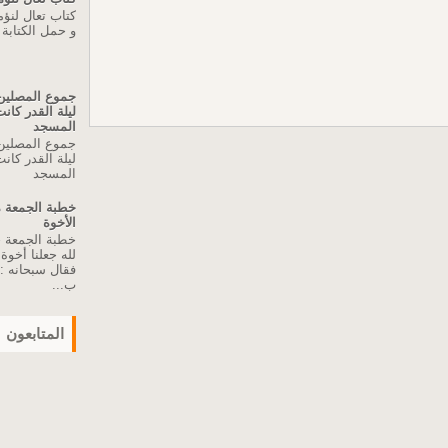
كتاب تعال لنؤ
و حمل الكتابة
جموع المصلين 
ليلة القدر كا
المسجد
جموع المصلين 
ليلة القدر كا
المسجد
الأخوة
لله جعلنا أخو
فقال سبحانه :"
ب...
المتابعون