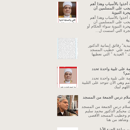
 أخذوا بالأسباب وهذا أهم
يجب على المسلمين أن
جرة النبوية
 أخذوا بالأسباب وهذا أهم
يجب على المسلمين أن
جرة النبوية سواء الحكام أو
جرة التي أسست ل...
ية
دية" رقائق إيمانية الدكتور
حمد علي خطيب المسجد
 " العيدية " التي نعطيها
ة على تلبية واحدة تحدد
أمم؟
ة على تلبية واحدة تحدد
مم وهي الآن تتوحد على التلبية
للهم لبيك
اسلام درس الجمعة من المسجد
ك
إسلام درس الجمعة من المسجد
ك محبكم الدكتور محمد سليم
م وخطيب المسجد الأقصى
وشاهد من هنا
ن ساعة الجزء الأول