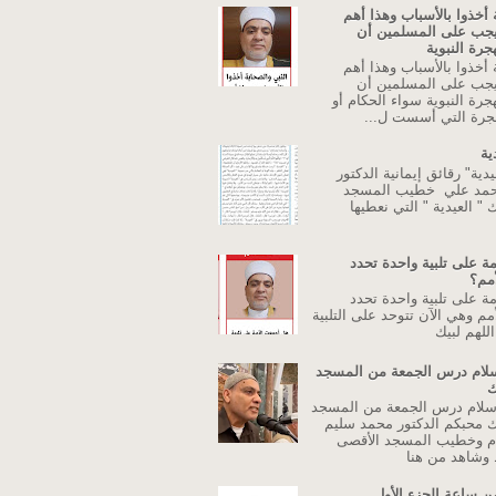
 أخذوا بالأسباب وهذا أهم
يجب على المسلمين أن
جرة النبوية
 أخذوا بالأسباب وهذا أهم
يجب على المسلمين أن
جرة النبوية سواء الحكام أو
جرة التي أسست ل...
ية
دية" رقائق إيمانية الدكتور
حمد علي خطيب المسجد
 " العيدية " التي نعطيها
ة على تلبية واحدة تحدد
أمم؟
ة على تلبية واحدة تحدد
مم وهي الآن تتوحد على التلبية
للهم لبيك
اسلام درس الجمعة من المسجد
ك
إسلام درس الجمعة من المسجد
ك محبكم الدكتور محمد سليم
م وخطيب المسجد الأقصى
وشاهد من هنا
ن ساعة الجزء الأول