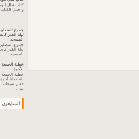
كتاب تعال لنؤ
و حمل الكتابة
جموع المصلين 
ليلة القدر كا
المسجد
جموع المصلين 
ليلة القدر كا
المسجد
الأخوة
لله جعلنا أخو
فقال سبحانه :"
ب...
المتابعون