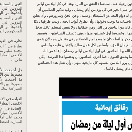
النبي والصحابة
ن رحيله عنه ، سادسا : العتق من النار ، وهذا في كل ليلة من ليالي
الدروس التي 
 على الخير في كل يوم من أيام رمضان ، وفيه تذكير للصائمين أن
يأخذوها من اله
ي له دوام البعد عن الشيطان وعمله ، وعن الجنّ وشرورهم ، وأن يغلق
النبي والصحابة
اجتناب ما يوجب دخولها ، وأن يطرق أبواب الجنة ، ويديم طرقها ، بكل
الدروس التي 
يأخذوها من اله
 كان من الناجين من النار ومن عتقائها ، ولا ينبغي لمسلم عاقل يدخل
المحكومين اله
ضها ، وخصوصا أول خصلتين منها ، وهي : تصفيد الشياطين ، وتصفيد
ذكرنها آنفا ، كان ما بعدها من الخصائص في متناول يده ، لأن إغلاق
نظرة في العيد
اس للإيمان الحق ، وأساس لكل عمل صالح والإقبال عليه ، وأساس
نظرة في " العي
محمد سليم م
له بها الصائمين في أول ليلة من ليالي رمضان ، إعانة من الله
الأقصى المبارك
ما يحقق التقوى ، فما أحرى الصائمين أن يغتنموا هذا الفرصة ، بكل
بناتن...
وأن يروا الله من أنفسهم كل ما يحبه منهم ، وأن تظل هذه الخصائص
 دام رمضان قائما .
هل أجمعت الأم
مصيرها بين ال
هل أجمعت الأم
مصيرها بين الأ
الشرعية لبيك ا
العبادة في ال
الاقصى المبار
العبادة في ال
الأقصى المبار
محمد علي اما
المبارك اضغط 
كتاب تعال لنؤم