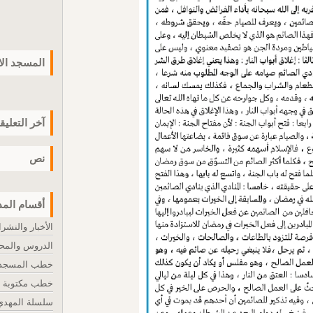
المسجد ال
آخر التعليق
نص
أقسام المد
الأخبار والنشر
الدروس والمح
خطب المسجد ا
خطب مكتوبة
سلسلة المهدي 