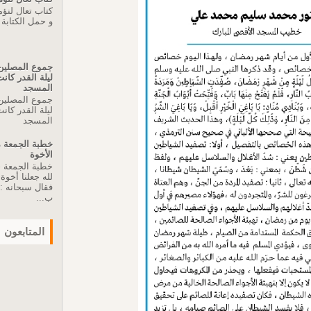
كتاب تعال لنؤ
و حمل الكتابة
جموع المصلين 
ليلة القدر كا
المسجد
جموع المصلين 
ليلة القدر كا
المسجد
الأخوة
لله جعلنا أخو
فقال سبحانه :"
ب...
المتابعون