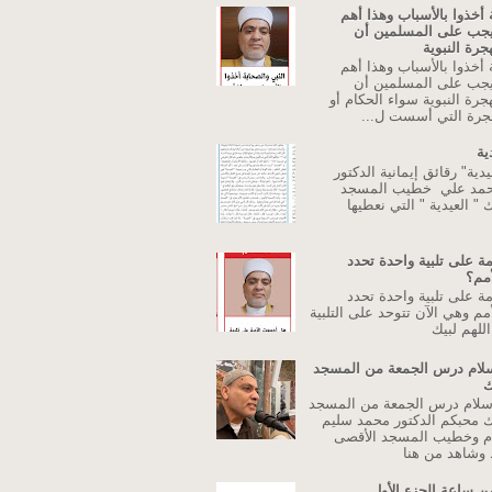
 أخذوا بالأسباب وهذا أهم
يجب على المسلمين أن
جرة النبوية
 أخذوا بالأسباب وهذا أهم
يجب على المسلمين أن
جرة النبوية سواء الحكام أو
جرة التي أسست ل...
ية
دية" رقائق إيمانية الدكتور
حمد علي خطيب المسجد
 " العيدية " التي نعطيها
ة على تلبية واحدة تحدد
أمم؟
ة على تلبية واحدة تحدد
مم وهي الآن تتوحد على التلبية
للهم لبيك
اسلام درس الجمعة من المسجد
ك
إسلام درس الجمعة من المسجد
ك محبكم الدكتور محمد سليم
م وخطيب المسجد الأقصى
وشاهد من هنا
ن ساعة الجزء الأول