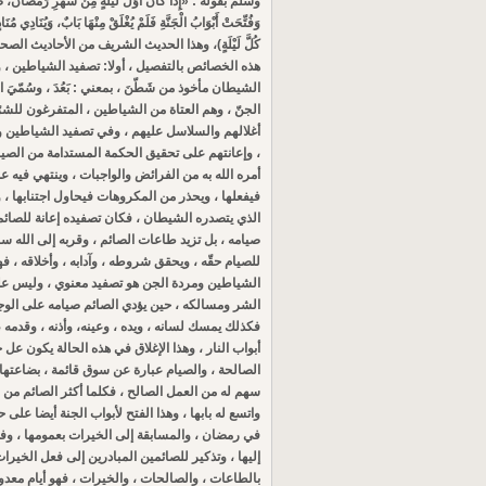
وسلم بقوله : «إِذَا كَانَ أَوَّلُ لَيْلَةٍ مِنْ شَهْرِ رَمَضَانَ، صُفِّدَ
وَفُتِّحَتْ أَبْوَابُ الْجَنَّةِ فَلَمْ يُغْلَقْ مِنْهَا بَابٌ، وَيُنَادِي مُنَا
كُلَّ لَيْلَةٍ)، وهذا الحديث الشريف من الأحاديث 
هذه الخصائص بالتفصيل ، أولا: تصفيد الشياطين ، 
الشيطان مأخوذ من شَطّنَ ، بمعني : بَعُدَ ، وسُمّيَ
الجنّ ، وهم العتاة من الشياطين ، المتفرغون للش
أغلالهم والسلاسل عليهم ، وفي تصفيد الشياطين وا
، وإعانتهم على تحقيق الحكمة المستدامة من الصيا
أمره الله به من الفرائض والواجبات ، وينتهي فيه عم
فيفعلها ، ويحذر من المكروهات فيحاول اجتنابها ، وه
الذي يتصدره الشيطان ، فكان تصفيده إعانة للصائ
صيامه ، بل تزيد طاعات الصائم ، وقربه إلى الله س
للصيام حقّه ، ويحقق شروطه ، وآدابه ، وأخلاقه ، ف
الشياطين ومردة الجن هو تصفيد معنوي ، وليس على ح
الشر ومسالكه ، حين يؤدي الصائم صيامه على الو
فكذلك يمسك لسانه ، ويده ، وعينه، وأذنه ، وقدمه ،
أبواب النار ، وهذا الإغلاق في هذه الحالة يكون عل حق
الصالحة ، والصيام عبارة عن سوق قائمة ، بضاعتها 
سهم له من العمل الصالح ، فكلما أكثر الصائم من 
واتسع له بابها ، وهذا الفتح لأبواب الجنة أيضا على 
في رمضان ، والمسابقة إلى الخيرات بعمومها ، وفي 
إليها ، وتذكير للصائمين المبادرين إلى فعل الخي
بالطاعات ، والصالحات ، والخيرات ، فهو أيام معدو