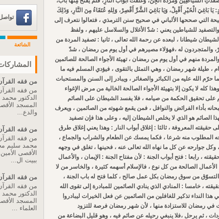
تِ الشَّيَاطِينُ وَمَرَدَةُ الْجِنِّ، وَغُلِّقَتْ أَبْوَابُ النَّارِ، فَلَمْ يُفْتَحْ مِنْهَا بَابٌ،
دٍ: يَا بَاغِيَ الْخَيْرِ أَقْبِلْ، وَيَا بَاغِيَ الشَّرِّ أَقْصِرْ، وَلِلهِ عُتَقَاءُ مِنَ النَّارِ، وَذَلِكَ
تواصل عبر 
الصحيحة التي صححها الألباني في صحيح سنن الترمذي ، فتعالوا نتعرف إلى
والتصفيد للشياطين يعني : شدّ الأغلال والسلاسل عليهم ، ولفظ
 الشيطان شيطانا ، لبعده عن رحمة الله تعالى ، ثانيا : تصفيد المردة من
الشائعة
رّ، والمتجردون له ،فهؤلاء مصيرهم في أول يوم من رمضان ، شدّ
لمردة منهم في أول يوم من رمضان ، تهيئة الأجواء الصالحة للصائمين
المشاركات 
م ، طيلة شهر رمضان ، وهي التمثل بالتقوى ، فيؤدي المسلم فيه ما
ا حرّم الله عليه من الكبائر والصغائر ، ويبادر إلى السنن والمستحبات
من فقه القرآن 
ذا كله لا يكون إلا بتهيئة الأجواء الصالحة الخالية من مرض الإغواء
من فقه القرآن 
الدكتور محمد
م على تحقيق الحكمة من صيامه ، فلا يفسد الشيطان على الصائم
المسجد الأقصى 
بحانه بأداء الفرائض والنوافل ، فمن يقمع شهوته من الصائمين ، ويعرف
والدع...
هذا الصائم هو الذي لا يخلص الشيطان إليه ، وعلى هذا فإن تصفيد
قيقته المعروفة ، ثالثا : إغلاق أبواب النار : وهذا يعني إغلاق طرق
من فقه القرآن 
جه المطلوب منه شرعا ، فكما يمسك عن الطعام والشراب والجماع ،
من فقه القرآن 
محمد سليم مح
 وكل جوارحه عن كل ما نهاه الله تعالى عنه ، فحينها ، تغلق في وجهه
الأقصى الأمين ا
يقته ، رابعا : فتح أبواب الجنة : لأن مفتاح الجنة : الإيمان ، والأعمال
ببيت ال...
الأعمال الصالحة من كل نوع ، فالإسلام أسهمه كثيرة ، والخاسر من لا
التسوّق من سوق رمضان بكل عمل صالح ، كلما فتح له باب الجنة ،
من فقه القرآن 
من فقه القرآن 
حقيقته ، خامسا : المنادي الذي ينادي الصائمين للمبادرة إلى تقوى الله
الدكتور محمد
هذا النداء تذكير للغافلين من الصائمين عن فعل الخيرات ليبادروا
المسجد الأقصى 
رات في رمضان للاستزادة منها ، لأن شهر رمضان فرصة للتزود
العلماء ...
دات ، ثم يرحل ،فلا ينبغي رحيله عن صائم فيه ، وهو قليل البضاعة من