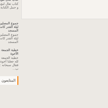
كتاب تعال لنؤ
و حمل الكتابة
جموع المصلين 
ليلة القدر كا
المسجد
جموع المصلين 
ليلة القدر كا
المسجد
الأخوة
لله جعلنا أخو
فقال سبحانه :"
ب...
المتابعون