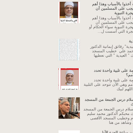
 أخذوا بالأسباب وهذا أهم
يجب على المسلمين أن
جرة النبوية
 أخذوا بالأسباب وهذا أهم
يجب على المسلمين أن
جرة النبوية سواء الحكام أو
جرة التي أسست ل...
ية
دية" رقائق إيمانية الدكتور
حمد علي خطيب المسجد
 " العيدية " التي نعطيها
ة على تلبية واحدة تحدد
أمم؟
ة على تلبية واحدة تحدد
مم وهي الآن تتوحد على التلبية
للهم لبيك
اسلام درس الجمعة من المسجد
ك
إسلام درس الجمعة من المسجد
ك محبكم الدكتور محمد سليم
م وخطيب المسجد الأقصى
وشاهد من هنا
ن ساعة الجزء الأول