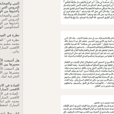
النبي والصحابة
الدروس التي 
يأخذوها من اله
النبي والصحابة
الدروس التي 
يأخذوها من اله
المحكومين اله
نظرة في العيد
نظرة في " العي
محمد سليم م
الأقصى المبارك
بناتن...
هل أجمعت الأم
مصيرها بين ال
هل أجمعت الأم
مصيرها بين الأ
الشرعية لبيك ا
العبادة في ال
الاقصى المبار
العبادة في ال
الأقصى المبار
محمد علي اما
المبارك اضغط 
كتاب تعال لنؤم