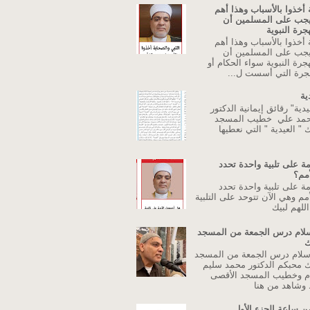
 أخذوا بالأسباب وهذا أهم
يجب على المسلمين أن
جرة النبوية
 أخذوا بالأسباب وهذا أهم
يجب على المسلمين أن
جرة النبوية سواء الحكام أو
جرة التي أسست ل...
ية
دية" رقائق إيمانية الدكتور
حمد علي خطيب المسجد
 " العيدية " التي نعطيها
ة على تلبية واحدة تحدد
أمم؟
ة على تلبية واحدة تحدد
مم وهي الآن تتوحد على التلبية
للهم لبيك
اسلام درس الجمعة من المسجد
ك
إسلام درس الجمعة من المسجد
ك محبكم الدكتور محمد سليم
م وخطيب المسجد الأقصى
وشاهد من هنا
ن ساعة الجزء الأول