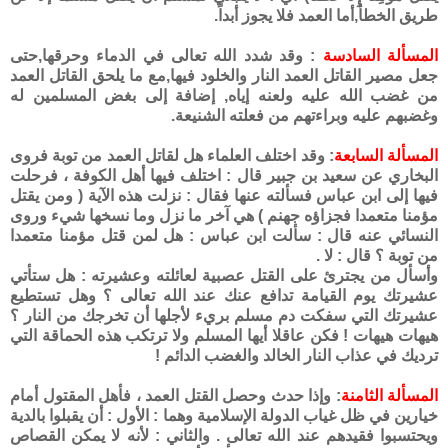
طريق الخطأ,أما العمد فلا يجوز أبداً.
المسألة السادسة
: وقد شدد الله تعالى في الدماء وحرقها,حتى
جعل مصير القاتل العمد النار والخلود فيها,مع ما يلحق القاتل العمد
من غضب الله عليه ولعنه إياه, إضافة إلى بغض المسلمين له
وغضبهم عليه وبراءتهم من فعلته الشنيعة.
المسألة السابعة
: وقد اختلف العلماء هل لقاتل العمد من توبة فروى
البخاري عن سعيد بن جبير قال : اختلف فيها أهل الكوفة ، فرحلت
فيها إلى ابن عباس فسألته عنها فقال : نزلت هذه الآية ( ومن يقتل
مؤمنا متعمدا فجزاؤه جهنم ) هي آخر ما نزل وما نسخها شيء وروى
النسائي عنه قال : سألت ابن عباس : هل لمن قتل مؤمنا متعمدا
من توبة ؟ قال : لا .
وأسأل من يجترئ على القتل عصبية لعائلته وعشيرته : هل ستأتي
عشيرتك يوم القيامة تدافع عنك عند الله تعالى ؟ وهل تستطيع
عشيرتك التي سفكت دم مسلم بريء لأجلها أن تخرجك من النار ؟
هيهات هيهات ! فكن عاقلا أيها المسلم ولا ترتكب هذه الحماقة التي
ترديك في عذاب النار الخالد والغضب الدائم !
المسألة الثامنة
: وإذا حدث وحصل القتل العمد ، فأهل المقتول أمام
خيارين في ظل غياب الدولة الإسلامية وهما : الأول : أن يقبلوا بالدية
ويحتسبوا فقيدهم عند الله تعالى . والثاني : لأنه لا يمكن القصاص