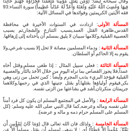
وقال سبحانه أيضاً: (وَمَن يَقْتُلْ مُؤْمِناً مُّتَعَمِّداً فَجَزَآؤُهُ جَهَنَّمُ خَالِداً
فِيهَا وَغَضِبَ اللّهُ عَلَيْهِ وَلَعَنَهُ وَأَعَدَّ لَهُ عَذَاباً عَظِيماً) سورة النساء:93
فقه الآيتين الكريمتين وفوائدها في المسائل الآتية:
المسألة الأولى
: ازدادت في السنوات الأخيرة في محافظة
القدس,ظاهرة القتل العمد,بسبب التنازع والشجار,تم بسبب
العصبية القبلية,وكلامها سببان لا يليق بمسلم أن يأخذانه إلى إزهاقها.
المسألة الثانية
: ودماء المسلمين مصانة لا تحل إلا بسبب شرعي,ولا
يقوم به إلا الحاكم أو السلطان.
المسألة الثالثة
: فعلى سبيل المثال : إذا طغى مسلم,وقتل أخاه
عمداً,فلا يجوز القصاص بما نراه اليوم من خلال الأخذ بالثأر والعصبية
القبلية فيؤخذ البريء بذنب المجرم وأيضاً : كمن تحمل من زنى وهي
بكر,فيقوم أولياؤها بقتلها,أو بقتل جنينها الذي في رحمها,وكلاهما
جريمتان منكرتان,أشد في بشاعتها من الزنى نفسه.
المسألة الرابعة
: والأصل في المجتمع المسلم ان يكون كل فرد أمناً
على نفسه وماله وعرضه,كما قال النبي صلى الله عليه وسلم: (كل
المسلم على المسلم حرام دمه و ماله و عرضه).
المسألة الخامسة
: ولذلك فان الله تعالى قال (وَمَا كَانَ لِمُؤْمِنٍ أَن
يَقْتُلَ مُؤْمِناً إِلاَّ خَطَئاً) أي : لا ينبغي لمسلم أن يقتل مسلماً إلا عن