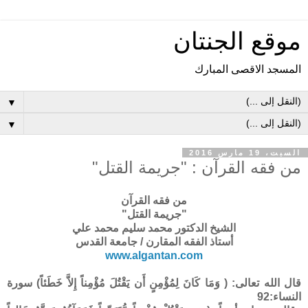
موقع الجنتان
المسجد الاقصى المبارك
▼
▼
السبت، 19 مارس 2016
من فقه القرآن : "جريمة القتل"
من فقه القرآن
"جريمة القتل"
الشيخ الدكتور محمد سليم محمد علي
أستاذ الفقه المقارن
/
جامعة القدس
www.algantan.com
قال الله تعالى:
)
وَمَا كَانَ لِمُؤْمِنٍ أَن يَقْتُلَ مُؤْمِناً إِلاَّ خَطَئاً) سورة
النساء:92