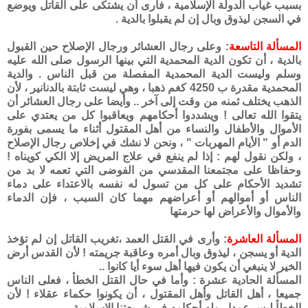
بسبب غياب الدولة الإسلامية ، فأرى أن يشتكى على القاتل ويوضع
في السجن ليذوق وبال إن لم يقبلوا بالدية .
المسألة التاسعة
: وعلى رجال العشائر ورجال الإصلاح حين القبول
بالدية ، أن تكون الدية المحمدية التي بينها الرسول صلى الله عليه
وسلم وليست الدية المحمدية المفصلة من قبل الناس . والدية
المحمدية مقدرة ب 4250 كغم ذهبا ، وهي ليست ثابتة بالدنانير ، لأن
الذهب يختلف ثمنه من وقت إلى آخر .. وأيضا على رجال العشائر أن
يتقوا الله تعالى ! ويشددوا أحكامهم ويعاقبوا كل من يعتدي على
الأموال والأطفال والنساء من أهل المقتول أثناء ما يسمى بفورة
الدم أو " الأيام المهربات " ، ونحن لا نشك في إخلاص رجال الإصلاح
، ولكن نقول لهم : إذا لم ينفع في علاج المريض إلا الكي كويناه !
وحفاظا على مجتمعنا المقدسي من الفوضى التي تعمه لا بد من
تشديد الأحكام على كل من تسول له نفسه بالاعتداء على دماء
الناس أو أموالهم أو أعراضهم مهما كان السبب ، فإن الدماء
والأموال والأعراض لها حرمتها
المسألة العاشرة
: وأرى في القتل العمد ،تغريب القاتل إن لم تؤخذ
الدية أو يسجن ، ليذوق وبال أمره وعاقبة جريمته ! لأن القدس أرض
الخير لا ينبغي أن يكون فيها أهل سوء أيا كانوا ..
المسألة الحادية عشرة : وأما في حال القتل الخطأ ، فعلى الناس
جميعا ، أهل القاتل وأهل المقتول ، أن يكونوا حكماء عقلاء ! لأن
الخطأ ليس عمدا ، وله أحكامه في شريعتنا الإسلامية .