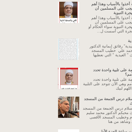
 أخذوا بالأسباب وهذا أهم
يجب على المسلمين أن
جرة النبوية
 أخذوا بالأسباب وهذا أهم
يجب على المسلمين أن
جرة النبوية سواء الحكام أو
جرة التي أسست ل...
ية
دية" رقائق إيمانية الدكتور
حمد علي خطيب المسجد
 " العيدية " التي نعطيها
ة على تلبية واحدة تحدد
أمم؟
ة على تلبية واحدة تحدد
مم وهي الآن تتوحد على التلبية
للهم لبيك
اسلام درس الجمعة من المسجد
ك
إسلام درس الجمعة من المسجد
ك محبكم الدكتور محمد سليم
م وخطيب المسجد الأقصى
وشاهد من هنا
ن ساعة الجزء الأول