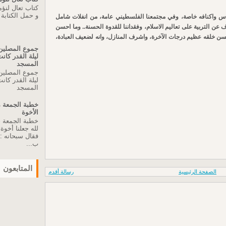
كتاب تعال لنؤ
و حمل الكتابة
دس واكنافه خاصة، وفي مجتمعنا الفلسطيني عامة، من انفلات شامل
ف عن التربية على تعاليم الاسلام، وفقداننا للقدوة الحسنة.. وما احسن
بحسن خلقه عظيم درجات الآخرة، واشرف المنازل، وانه لضعيف العبادة،
جموع المصلين 
ليلة القدر كا
المسجد
جموع المصلين 
ليلة القدر كا
المسجد
الأخوة
لله جعلنا أخو
فقال سبحانه :"
ب...
المتابعون
الصفحة الرئيسية
رسالة أقدم