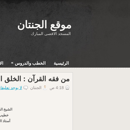
موقع الجنتان
المسجد الاقصى المبارك
»
الرئيسية
الخطب والدروس
ال
من فقه القرآن : الخلق ا
4:18 ص
الجنتان
لا يوجد تعليقا
الشيخ ال
خطيب 
أستاذ ا