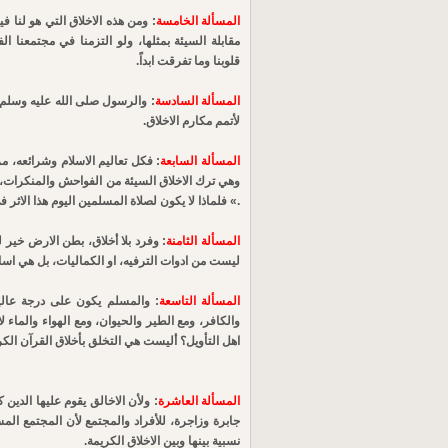
المسألة الخامسة
: ومن هذه الاخلاق التي هو لنا 
مقابلة السيئة بمثلها، ولو التزمنا في مجتمعنا ا
قلوبنا وما تفرقت ابداً.
المسألة السادسة
: والرسول صلى الله عليه وسلم من
لأتمم مكارم الاخلاق.
المسألة السابعة
: فكل تعاليم الاسلام وشرائعه، مر
وهي ترك الاخلاق السيئة من الفواحش والمنكرات، ك
.» فلماذا لا يكون لصلاة المسلمين اليوم هذا الاثر
المسألة الثامنة
: وفرد بلا أخلاق، بطن الارض خير ل
ليست من ادوات الترفيه، او الكماليات، بل هي اس
المسألة التاسعة
: والمسلم يكون على درجة عالية
والكافر، ومع الطير والحيوان، ومع الهواء والماء 
اهل التأويل؟ أليست هي التخلق بأخلاق القرآن الكر
المسألة العاشرة
: ولأن الاخالق يقوم عليها الدين 
جابرة وزاجرة، للأفراد والمجتمع لأن المجتمع ا
نسبية بينها وبين الاخلاق الكريمة.