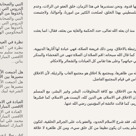
النبي والصحابة
فيها قدوة، ونحن نستدبرها في هذا الزمان، خلق العفو عن الزلات، وعدم
الدروس التي 
لفلسطيني بهذا الخلق، لصلحت الكثير من امورنا، وأحوالنا، ولاجتمعت
يأخذوها من اله
النبي والصحابة
الدروس التي 
يأخذوها من اله
ذ ان بعثه الله تعالى، حدد الحكمة والغاية من بعثته، فقال: انما بعثت
المحكومين اله
نظرة في العيد
نظرة في " العي
تبطة بالاخلاق، ومن ذلك فريضة الصلاة، فهي عبادة لها آثارها الدنيوية،
محمد سليم م
ما قال الله سبحانه: اقم الصلاة ان الصلاة تنهى عن الفحشاء والمنكر
الأقصى المبارك
 في حياتهم؟ وعلى هذا تقاس كل العبادات والشعائر والاحكام.
بناتن...
هل أجمعت الأم
ه من ظاهرها، ومجتمع بلا اخلاق هو مجتمع الغاب والرذيلة، لأن الاخلاق
مصيرها بين ال
اس في قيام المجتمع الفاضل.
هل أجمعت الأم
مصيرها بين الأ
الشرعية لبيك ا
 من الاخلاق، مع كافة المخلوقات، البشر وغير البشر، مع المسلم
لان الاخلاق في الاسلام، هي الدين كله، اليست هي الاسلام، كما فسّرها
العبادة في ال
يم، كما قالت عائشة ام المؤمنين رضي الله عنها.
الاقصى المبار
العبادة في ال
الأقصى المبار
محمد علي اما
كله، فقد شرع الاسلام الحدود، والعفو بات على الجرائم الخلقية، لتكون
المبارك اضغط 
لمسلم يجب ان يكون نظيفا من كل خلق سيء، ومن كل ظاهرة لا علاقة
كتاب تعال لنؤم