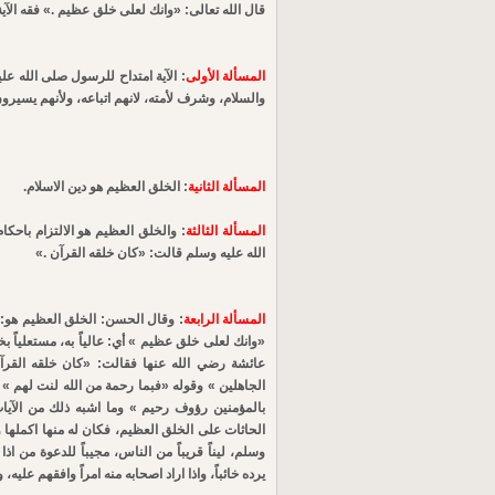
قال الله تعالى: «وانك لعلى خلق عظيم .» فقه الآية
المسألة الأولى
: الآية امتداح للرسول صلى الله ع
والسلام، وشرف لأمته، لانهم اتباعه، ولأنهم يسيرو
المسألة الثانية
: الخلق العظيم هو دين الاسلام.
المسألة الثالثة
: والخلق العظيم هو الالتزام باح
الله عليه وسلم قالت: «كان خلقه القرآن .»
المسألة الرابعة
: وقال الحسن: الخلق العظيم هو: 
«وانك لعلى خلق عظيم » أي: عالياً به، مستعلياً ب
عائشة رضي الله عنها فقالت: «كان خلقه القرآ
الجاهلين » وقوله «فبما رحمة من الله لنت لهم 
بالمؤمنين رؤوف رحيم » وما اشبه ذلك من الآيات 
الحاثات على الخلق العظيم، فكان له منها اكملها و
وسلم، ليناً قريباً من الناس، مجيباً للدعوة من اذ
يرده خائباً، واذا اراد اصحابه منه امراً وافقهم عليه، 