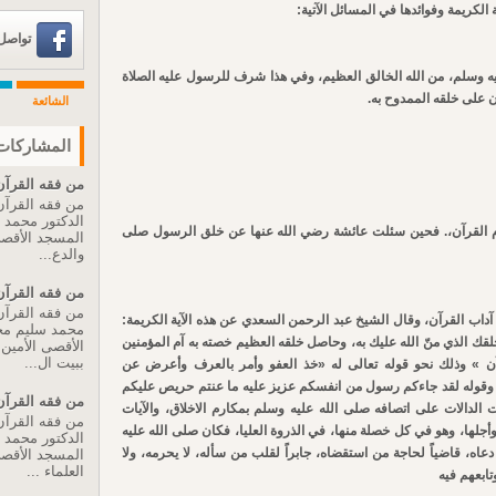
 الكريمة وفوائدها في المسائل الآتية:
تواصل عبر 
ليه وسلم، من الله الخالق العظيم، وفي هذا شرف للرسول عليه الصلاة
ن على خلقه الممدوح به.
الشائعة
المشاركات 
من فقه القرآن 
من فقه القرآن 
الدكتور محمد
كام القرآن،. فحين سئلت عائشة رضي الله عنها عن خلق الرسول صلى
المسجد الأقصى 
والدع...
من فقه القرآن 
من فقه القرآن 
آداب القرآن، وقال الشيخ عبد الرحمن السعدي عن هذه الآية الكريمة:
محمد سليم مح
خلقك الذي منّ الله عليك به، وحاصل خلقه العظيم خصته به آم المؤمنين
الأقصى الأمين ا
ببيت ال...
ن » وذلك نحو قوله تعالى له «خذ العفو وأمر بالعرف وأعرض عن
» وقوله لقد جاءكم رسول من انفسكم عزيز عليه ما عنتم حريص عليكم
من فقه القرآن 
الدالات على اتصافه صلى الله عليه وسلم بمكارم الاخلاق، والآيات
من فقه القرآن 
أجلها، وهو في كل خصلة منها، في الذروة العليا، فكان صلى الله عليه
الدكتور محمد
ا دعاه، قاضياً لحاجة من استقضاه، جابراً لقلب من سأله، لا يحرمه، ولا
المسجد الأقصى 
العلماء ...
وتابعهم فيه