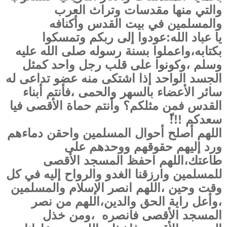
والتي منها مقدسات وتراث العرب
والمسلمين في بيت القدس وأكنافه
يا عباد الله:عودوا إلى ربكم وتمسكوا
بكتابه،واعملوا بسنة رسوله صلى الله عليه
وسلم ،وكونوا على قلب رجل واحد كمثل
الجسد الواحد إذا اشتكى منه عضو تداعى له
سائر الأعضاء بالسهر والحمى ،فأنتم أبناء
القدس فمن مثلكم؟ وأنتم حماة الأقصى فيا
سعدكم !!!ّ
اللهم أصلح أحوال المسلمين واحقن دماءهم
ورد إليهم حقوقهم ووحدهم على
طاعتك،اللهم احفظ المسجد الأقصى
للمسلمين وارزقنا الغدو والرواح إليه في كل
وقت وحين ،اللهم انصر الإسلام والمسلمين
،وأعل راية الحق والدين،اللهم من نصر
المسجد الأقصى فانصره ،ومن خذل