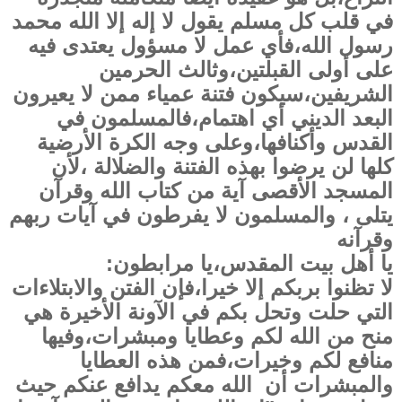
في قلب كل مسلم يقول لا إله إلا الله محمد
رسول الله،فأي عمل لا مسؤول يعتدى فيه
على أولى القبلتين،وثالث الحرمين
الشريفين،سيكون فتنة عمياء ممن لا يعيرون
البعد الديني أي اهتمام،فالمسلمون في
القدس وأكنافها،وعلى وجه الكرة الأرضية
كلها لن يرضوا بهذه الفتنة والضلالة ،لأن
المسجد الأقصى آية من كتاب الله وقرآن
يتلى ، والمسلمون لا يفرطون في آيات ربهم
وقرآنه
يا أهل بيت المقدس،يا مرابطون:
لا تظنوا بربكم إلا خيرا،فإن الفتن والابتلاءات
التي حلت وتحل بكم في الآونة الأخيرة هي
منح من الله لكم وعطايا ومبشرات،وفيها
منافع لكم وخيرات،فمن هذه العطايا
والمبشرات أن الله معكم يدافع عنكم حيث