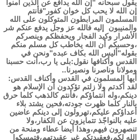
يقول سبحانه "إن الله يدافع عن الذين آمنوا
إن الله لا يحب كل خوان كفور"فأنتم
المسلمون المرابطون المتوكلون على الله
والمنيبون إليه فالله عز وجل يدفع عنكم شر
الأشرار وكيد الفجار ويحفظكم وينصركم
،وحسبكم أن الله يخاطب كل مسلم منكم
بقوله"أليس الله بكاف عبده"ونحن في
القدس وأكنافها نقول:بلى يا رب،أنت حسبنا
ومولانا وناصرنا ونصيرنا..
أيها المسلمون في القدس وأكناف القدس:
لقد أكدتم ولا زلتم تؤكدون أن الإسلام هو
دينكم،وله أنتماؤكم ،فأنتم كالذهب كلما حرق
بالنار كلما ظهرت جودته،فحين يشتد بلاء
أعداؤكم عليكم،تهرولون إلى دينكم عاضين
عليه بالنواجّذ تتمايزون عن الكفار،ولا
تنصهرون فيهم،وهذا أيضا عطاء ومنحة من
الله لكم،فعقيدتكم غير عقيدتهم،فتمسكوا