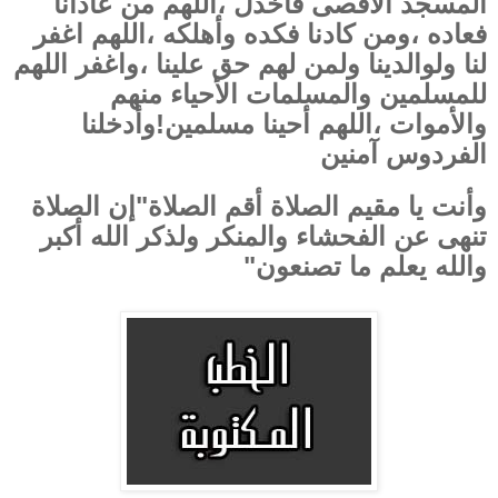
المسجد الأقصى فاخذل ،اللهم من عادانا
فعاده ،ومن كادنا فكده وأهلكه ،اللهم اغفر
لنا ولوالدينا ولمن لهم حق علينا ،واغفر اللهم
للمسلمين والمسلمات الأحياء منهم
والأموات ،اللهم أحينا مسلمين!وأدخلنا
الفردوس آمنين
وأنت يا مقيم الصلاة أقم الصلاة"إن الصلاة
تنهى عن الفحشاء والمنكر ولذكر الله أكبر
والله يعلم ما تصنعون"