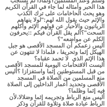
وسلم وعند المسلمين؟ولماذا لم يستجب
هذا الحبر وأمثاله لما جاء في القرآن الكريم
وهو يحث الحاخامات على ترك الكذب
والإثم حيث يقول الله لهم:"لولا ينهاهم
الربانيون والأحبار عن قولهم الإثم وأكلهم
السحت"؟ألم يقل القرآن فيكم ::يحرفون
الكلم عن مواضعه"؟
أليس زعمكم أن المسجد الأقصى هو جبل
الهيكل إثما وتحريفا ، فلماذا لا تنتهون عن
هذا الإثم الذي لا تحمد عقباه؟
أليست الاقتحامات اليومية للمسجد الأقصى
من قبل المستوطنين إثما واستفزازا ؟أليس
منع المسلمين من الصلاة في المسجد
الأقصى وتحديد أعمار الداخلين إلى الصلاة
فيه إثما وظلما؟
أليس منع الرباط وتجريمه إثما وضلالا،لأن
الرباط عبادة صلاة وتلاوة للقرآن وذكر