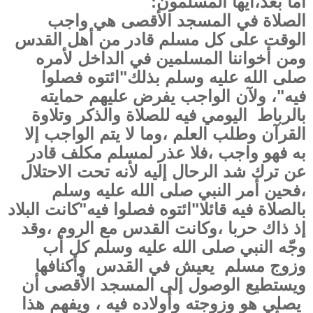
أما بعد،أيها المسلمون:
الصلاة في المسجد الأقصى هي واجب
الوقت على كل مسلم قادر من أهل القدس
ومن أخواننا المسلمين في الداخل لأمره
صلى الله عليه وسلم بذلك"ائتوه فصلوا
فيه"، ولآن الواجب يفرض عليهم حمايته
بالرباط اليومي فيه للصلاة والذكر وتلاوة
القرآن وطلب العلم ،وما لا يتم الواجب إلا
به فهو واجب ،فلا عذر لمسلم مكلف قادر
عن ترك شد الرحال إليه لأنه تحت الاحتلال
،فحين أمر النبي صلى الله عليه وسلم
بالصلاة فيه قائلا"ائتوه فصلوا فيه"كانت البلاد
إذ ذاك حربا ،وكانت القدس مع الروم ،وقد
وجّه النبي صلى الله عليه وسلم كل أب
وزوج مسلم يعيش في القدس وأكنافها
ويستطيع الوصول إلى المسجد الأقصى أن
يصلي هو وزوجته وأولاده فيه ، ويفهم هذا