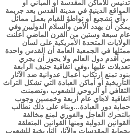
تدنيس للأماكن المقدسة أو المباني أو
المواقع الدينية في مدينة القدس يعد جريمة
،وأي تشجيع أو تواطؤ للقيام بعمل مماثل
يمكن أن يهدد الأمن والسلام الدوليين وفي
عام سبعة وستين من القرن الماضي أعلنت
الولايات المتحدة الأمريكية على لسان
ممثلها في الجمعية العامة أن القدس واحدة
من أقدم دول العالم ولا يجوز أن يجري
تعديلات عليها ،وفي اتفاقية جنيف الرابعة
بنود تمنع ارتكاب أعمال عدوانية ضد الآثار
التاريخية أو أماكن العبادة التي تشكل التراث
الثقافي أو الروحي للشعوب ،وتضمنت
اتفاقية لاهاي عام أربعة وخمسين وجوب
حماية دور العبادة...وبناء على ذلك نطالب
بالتحرك العاجل والفوري لمنع مخالفة
القوانين الدولية ومنها القوانين المتعلقة
بحماية المقدسات والآثار التاريخية للشعوب