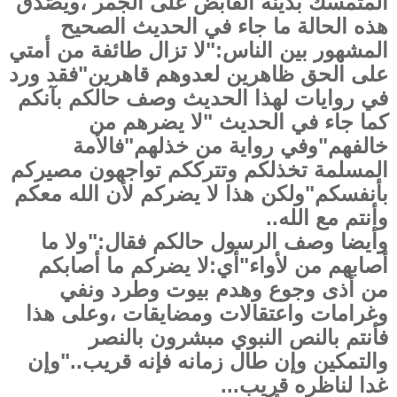
المتمسك بدينه القابض على الجمر ،ويصّدق
هذه الحالة ما جاء في الحديث الصحيح
المشهور بين الناس:"لا تزال طائفة من أمتي
على الحق ظاهرين لعدوهم قاهرين"فقد ورد
في روايات لهذا الحديث وصف حالكم بآنكم
كما جاء في الحديث "لا يضرهم من
خالفهم"وفي رواية من خذلهم"فالأمة
المسلمة تخذلكم وتترككم تواجهون مصيركم
بأنفسكم"ولكن هذا لا يضركم لأن الله معكم
وأنتم مع الله..
وأيضا وصف الرسول حالكم فقال:"ولا ما
أصابهم من لأواء"أي:لا يضركم ما أصابكم
من أذى وجوع وهدم بيوت وطرد ونفي
وغرامات واعتقالات ومضايقات ،وعلى هذا
فأنتم بالنص النبوي مبشرون بالنصر
والتمكين وإن طال زمانه فإنه قريب.."وإن
غدا لناظره قريب...