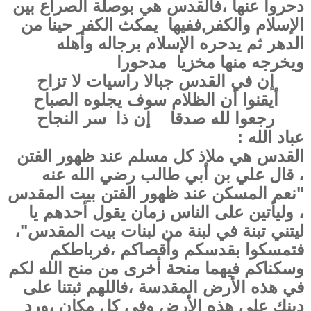
دحروا عنها ،فالقدس هي بوصلة الصراع بين
الإسلام والكفر,ففيها يمكث الكفر حينا من
الدهر ثم يدحره الإسلام برجاله وأهله
ويخرجه منها مخزيا مدحورا
إن في القدس جبالا راسيات لا تزاح
أيقنوا أن الظلام سوف يجلوه الصباح
رجعوا لله صدقا إن ذا سر النجاح
عباد الله :
القدس هي ملاذ كل مسلم عند ظهور الفتن
، قال علي بن أبي طالب رضي الله عنه
"نعم المسكن عند ظهور الفتن بيت المقدس
، وليأتين على الناس زمان يقول أحدهم يا
ليتني تبنة في لبنة من لبنات بيت المقدس"،
فتمسكوا بقدسكم وأقصاكم ،فرباطكم
وسكناكم فيهما منحة أخرى من منح الله لكم
في هذه الأرض المقدسة ،فاللهم ثبتنا على
دينك على هذه الأرض وفي كل مكان ،ورد