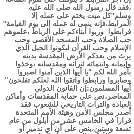
،فقد قال رسول الله صلى الله عليه
وسلم"كل ميت يختم على عمله إلا
المرابط،فإنه ينمى له عمله إلى يوم القيامة"
فرابطوا وربوا أبناءكم على الرباط ،علموهم
حب الصلاة وحب المسجد الأقصى وحب
الإسلام وحب القرآن ليكونوا الجيل الذي
يرث من بعدكم الأرض المقدسة بدينه
وإيمانه وانتمائه لتراثه ومقدساته ،وخذوا
بأمر الله لكم "يا أيها الذين آمنوا اصبروا
وصابروا ورابطوا واتقوا الله لعلكم تفلحون"
أيها المسلمون:إن القانون الدولي
المعاصر،نص على حماية المقدسات وأماكن
العبادة والتراث التاريخي للشعوب فقد
أصدر مجلس الأمن وهيئة الأمم المتحدة
قرارا في الخامس عشر من أيلول من عام
تسعة وستين،ينص على أن أي تدمير أو