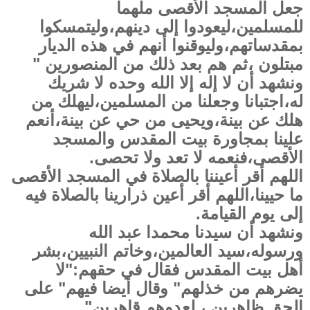
جعل المسجد الأقصى ملهما
للمسلمين،ليعودوا إلى دينهم،وليتمسكوا
بمقدساتهم،وليوقنوا أنهم في هذه الديار
مبتلون ،ثم هم بعد ذلك من المنصورين "
ونشهد أن لا إله إلا الله وحده لا شريك
له،اجتبانا وجعلنا من المسلمين،ليهلك من
هلك عن بينة،ويحيى من حي عن بينة،أنعم
علينا بمجاورة بيت المقدس والمسجد
الأقصى،فنعمه لا تعد ولا تحصى.
اللهم أقر أعيننا بالصلاة في المسجد الأقصى
ما حيينا،اللهم أقر أعين ذرارينا بالصلاة فيه
إلى يوم القيامة.
ونشهد أن سيدنا محمدا عبد الله
ورسوله،سيد العالمين،وخاتم النبيين،بشر
أهل بيت المقدس فقال في حقهم:"لا
يضرهم من خذلهم" وقال أيضا فيهم" على
الحق ظاهرين ، لعدوهم قاهرين"