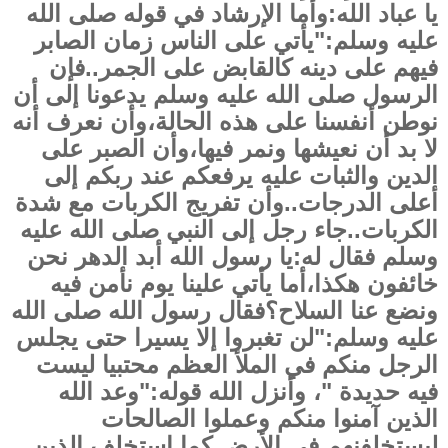
يا عباد الله:وأما الإرشاد في قوله صلى الله
عليه وسلم:"يأتي على الناس زمان الصابر
فيهم على دينه كالقابض على الجمر..فإن
الرسول صلى الله عليه وسلم يدعونا إلى أن
نوطن أنفسنا على هذه الحالة،وأن نعرف أنه
لا بد أن نعيشها ونمر فيها،وأن الصبر على
الدين والثبات عليه يرفعكم عند ربكم إلى
أعلى الدرجات..وأن تفريج الكربات مع شدة
الكربات..جاء رجل إلى النبي صلى الله عليه
وسلم فقال له:يا رسول الله أبد الدهر نحن
خائفون هكذا،أما يأتي علينا يوم نأمن فيه
ونضع عنا السلاح؟فقال رسول الله صلى الله
عليه وسلم:"لن تغبروا إلا يسيرا حتى يجلس
الرجل منكم في الملأ العظم محتبيا ليست
فيه حديدة "، وأنزل الله قوله:"وعد الله
الذين آمنوا منكم وعملوا الصالحات
ليستخلفنهم في الأرض كما استخلف الذين