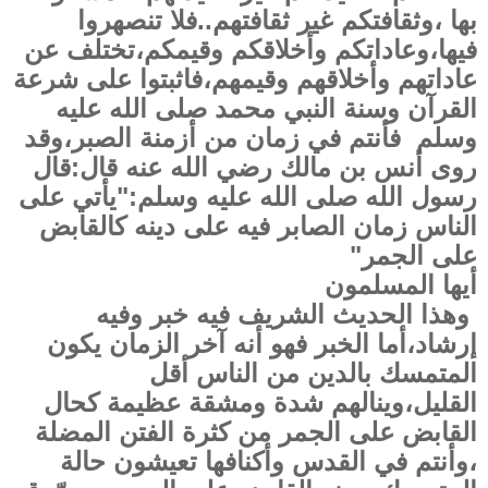
بها ،وثقافتكم غير ثقافتهم..فلا تنصهروا
فيها،وعاداتكم وأخلاقكم وقيمكم،تختلف عن
عاداتهم وأخلاقهم وقيمهم،فاثبتوا على شرعة
القرآن وسنة النبي محمد صلى الله عليه
وسلم فأنتم في زمان من أزمنة الصبر،وقد
روى أنس بن مالك رضي الله عنه قال:قال
رسول الله صلى الله عليه وسلم:"يأتي على
الناس زمان الصابر فيه على دينه كالقابض
على الجمر"
أيها المسلمون
وهذا الحديث الشريف فيه خبر وفيه
إرشاد،أما الخبر فهو أنه آخر الزمان يكون
المتمسك بالدين من الناس أقل
القليل،وينالهم شدة ومشقة عظيمة كحال
القابض على الجمر من كثرة الفتن المضلة
،وأنتم في القدس وأكنافها تعيشون حالة