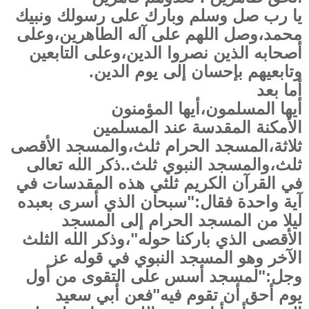
يا رب صل وسلم وبارك على رسولك ونبيك
محمد،وصل اللهم على آله الطاهرين،وعلى
أصحابه الذين نصروا الدين،وعلى التابعين
وتابعيهم بإحسان إلى يوم الدين.
أما بعد
أيها المسلمون،أيها المؤمنون
الأمكنة المقدسة عند المسلمين
ثلاثة،المسجد الحرام ثلث،والمسجد الأقصى
ثلث،والمسجد النبوي ثلث..ذكر الله تعالى
في القرآن الكريم ثلثي هذه المقدسات في
آية واحدة فقال:"سبحان الذي أسرى بعبده
ليلا من المسجد الحرام إلى المسجد
الأقصى الذي باركنا حوله"،وذكر الله الثلث
الآخر وهو المسجد النبوي في قوله عز
وجل:"لمسجد أسس على التقوى من أول
يوم أحق أن تقوم فيه"فعن أبي سعيد