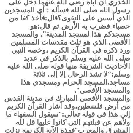
الخدري أن أباه رضي الله عنهما دخل على
رسول الله صلى الله فسأله : أي المسجدين
الذي أسس على التقوى؟قال:فأخذ كفا من
حصباء فضرب به الأرض ثم قال:هو
مسجدكم هذا لمسجد المدينة"، والمسجد
الأقصى الذي هو ثلث مقدسات المسلمين
ورد ذكره في القرآن الكريم ،وخصه النبي
صلى الله عليه وسلم بالذكر في عديد
الأحاديث الشريفة منها قوله صلى الله عليه
وسلم:"لا تشد الرحال إلا إلى ثلاثة
مساجد،المسجد الحرام ومسجدي هذا
والمسجد الأقصى".
والمسجد الأقصى المبارك في مدينة القدس
من أرض فلسطين،وقد أشار القرآن الكريم
إلى هذا في قوله تعالى:"سيقول السفهاء ما
ولاّهم عن قبلتهم التي كانوا عليها قل لله
المشرق والمغرب"فهذه الآية الكريمة نزلت