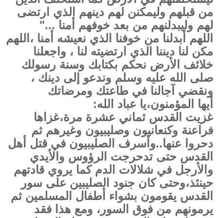
من قبلهم وليمكنن لهم دينهم الذي ارتضى
لهم وليبدلنهم من بعد خوفهم أمنا ..."
اللهم أبدلنا من خوفنا الذي نعيشه أمنا ،اللهم
مكن لنا ديننا الذي ارتضيته لنا ، واجعلنا
خلائف الأرض نحكم بكتابك وسنة رسولك
صلى الله عليه وسلم وندعو إلى دينك ،
ونقضي آجالنا في طاعتك ومرضاتك
أيها المؤمنون،يا عباد الله:
غزيت القدس ثماني عشرة مرة،غزاها
فراعنة وكنعانيون وصليبيون وغيرهم ثم
دحروا عنها..وأسرف الصليبيون في قتل أهل
القدس حتى تدحرجت الرؤوس والأيدي
والأرجل في شلالات الدم كما يروي قادتهم
حينئذ،وحتى كان جنود الصليبين على سور
القدس يقومون بشواء أطفال المسلمين ثم
يرمونهم من فوق السور، ومع هذا فقد