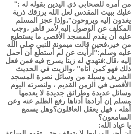
من أمره للصحابي ذي اليدين بقوله له :"
عليك ببيت المقدس لعل الله يرزقك ذرية
يغدون إليه ويروحون"،وإذا عجز المسلم
المكلف عن الوصول إليه لأمر قاهر ،وجب
عليه أن يقدم للمسجد الأقصى ما يستطيع
من خير،فحين قالت ميمونة للنبي صلى الله
عليه وسلم:"أرأيت عن لم أستطع أن أحمل
إليه ،قال:فتهدي له زيتا يسرج فيه فمن فعل
ذلك فهو كمن أتاه" ،والزيت في الحديث
الشريف وسيلة من وسائل نصرة المسجد
الأقصى في الزمن القديم ، ولنصرته اليوم
وسائل عديدة وطرائق جديدة لا يعدمها
مسلم إن أرادها أدناها رفع الظلم عنه وعن
أهله ، فهل يعقل العاقلون؟وهل يسمع
السامعون؟
يا عباد الله:
إن أجر المرابط لا يتوقف حتى تقوم الساعة