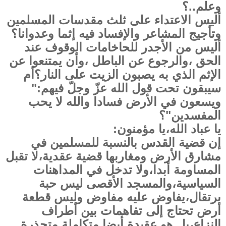
وعلم..؟
أليس الاعتداء على ثلث مقدسات المسلمين
وتأجيج المشاعر والإفساد فيه إثما وعدوانا؟
أليس من الأجدر للحاخامات الوقوف عند
الحق ،والرجوع عن الباطل ،وأن يمتنعوا عن
الإثم الذي به يصبون الزيت على النار؟أم
سيبقون تحت قول الله عزّ وجلّ فيهم:"
ويسعون في الأرض فسادا والله لا يحب
المفسدين"؟
يا عباد الله،يا مؤمنون:
إن قضية القدس بالنسبة للمسلمين في
مشارق الأرض ومغاربها قضية عقدية،لا تقبل
المساومة أبدا،ولا تدخل في المداهنات
السياسية،والمسجد الأقصى ليس حبة
برتقال،يفاوض عليه مفاوض وليس قطعة
أرض تحتاج إلى تفاهمات بين أطراف
النزاع،بل هو عقيدة أيضا متكاملة متجذرة