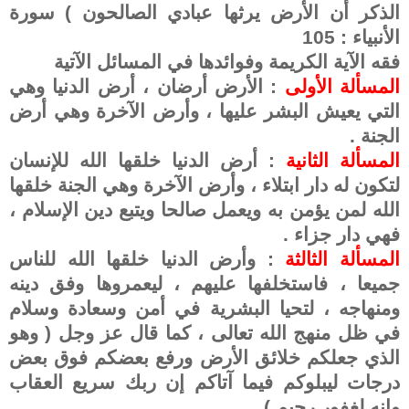
الذكر أن الأرض يرثها عبادي الصالحون ) سورة
الأنبياء : 105
فقه الآية الكريمة وفوائدها في المسائل الآتية
المسألة الأولى
: الأرض أرضان ، أرض الدنيا وهي
التي يعيش البشر عليها ، وأرض الآخرة وهي أرض
الجنة .
المسألة الثانية
: أرض الدنيا خلقها الله للإنسان
لتكون له دار ابتلاء ، وأرض الآخرة وهي الجنة خلقها
الله لمن يؤمن به ويعمل صالحا ويتبع دين الإسلام ،
فهي دار جزاء .
المسألة الثالثة
: وأرض الدنيا خلقها الله للناس
جميعا ، فاستخلفها عليهم ، ليعمروها وفق دينه
ومنهاجه ، لتحيا البشرية في أمن وسعادة وسلام
في ظل منهج الله تعالى ، كما قال عز وجل ( وهو
الذي جعلكم خلائق الأرض ورفع بعضكم فوق بعض
درجات ليبلوكم فيما آتاكم إن ربك سريع العقاب
وإنه لغفور رحيم )