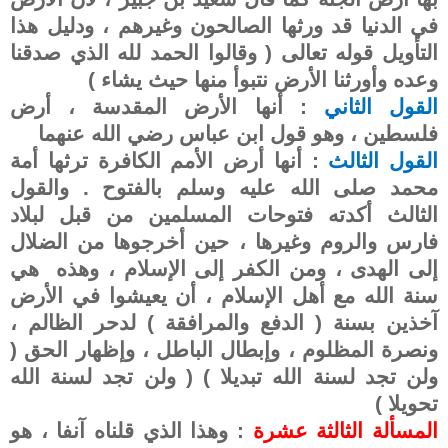
في الدنيا قد ورثها الصالحون وغيرهم ، ودليل هذا
التأويل قوله تعالى ( وقالوا الحمد لله الذي صدقنا
وعده وأورثنا الأرض نتبوأ منها حيث يشاء )
القول الثاني
: أنها الأرض المقدسة ، أرض
فلسطين ، وهو قول ابن عباس رضي الله عنهما
القول الثالث
: أنها أرض الأمم الكافرة ترثها أمة
محمد صلى الله عليه وسلم بالفتوح . والقول
الثالث أكدته فتوحات المسلمين من قبل لبلاد
فارس والروم وغيرها ، حين أخرجوها من الضلال
إلى الهدى ، ومن الكفر إلى الإسلام ، وهذه هي
سنة الله مع أهل الإسلام ، أن يعيشوا في الأرض
آخذين بسنة ( الدفع والمرافقة ) لدحر الظالم ،
ونصرة المظلوم ، وإبطال الباطل ، وإظهار الحق (
ولن تجد لسنة الله تبديلا ) ( ولن تجد لسنة الله
تحويلا )
المسألة الثالثة عشرة
: وهذا الذي قلناه آنفا ، هو