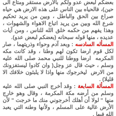
بعضكم لبعض عدو ولكم بالارض مستقر ومتاع الى
حين)، فالحياه بين الناس على هذه الارض هي حياه
صراع بين الحق والباطل ، وبين من يريد تحكيم
شرع الله وبين من يريد اتباع الاهواء والشهوات ،
وهذا يفهم من حكمه خلق الله للناس ، ومن آيات
عديده ، منها قوله سبحانه (بعضكم لبعض عدو).
المسأله السادسه
: وبعد آدم وحواء وذريتهما ، صار
لكل قوم ارضا تكون لهم وطنا ، وقد كانت مكه
المكرمه ارضا ووطنا للنبي محمد صلى الله عليه
وسلم ، حيث قال عز وجل( وان كادوا ليستفزونك
من الارض ليخرجوك منها واذا لا يلبثون خلافك الا
قليلا) .
المسألة السابعة
: وقد أخرج النبي صلى الله عليه
وسلم من أرضه مكة المكرمة ، وقال وهو خارج
منها " لولا أن أهلك أخرجوني منك ما خرجت " لأن
الأرض غالية على المسلم ، ولأنها وطنه التي يعبد
الله فيها .