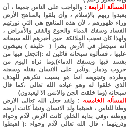
المسألة الرابعة
: والواجب على الناس جميعا ، أن
يعبدوا ربهم بالإسلام ، وأن يلقوا بالمناهج الأرض
وراء ظهورهم ، لأن هذه المناهج هي التي تورثهم
الفساد وسفك الدماء والجوع والفقر والأمراض ،
ولهذا كان تعجب الملائكة حين أخبرهم الله سبحانه
أنه سيجعل في الأرض بشرا ( خليفة ) يعيشون
عليها ، فسألوه سبحانه قائلين له :(اتجعل فيها من
يفسد فيها ويسفك الدماء),وما نراه اليوم من
حروب ودمار ,وتآمر على الانسان بقتله وسجنه
وطرده وتجويعه انما هو بسبب تنكرهم للهدف
الذي خلقوا له وهو عباده الله تعالى ،كما قال
سبحانه (وما خلقت الجن والانس الا ليعبدون)
المسأله الخامسه
: ولقد جعل الله تعالى الارض
وطنا للناس ، فحيثما ولد الانسان ونشأ كانت ارضه
ووطنه ،وفي بدايه الخلق كانت الارض لآدم وحواء
وذريتهما ، قال الله تعالى لآدم وحواء :( اهبطوا