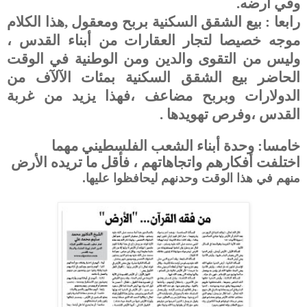
وفي أرضه.
رابعا : بيع الشقق السكنية بربح ومعقول ,هذا الكلام
موجه خصيصا لتجار العقارات من أبناء القدس ،
وليس من التقوى والدين ومن الوطنية في الوقت
الحاضر بيع الشقق السكنية بمئات الآلآف من
الدولارات وبربح مضاعف ،فهذا يزيد من غربة
القدس ،وفرص تهويدها .
خامسا: وحدة أبناء الشعب الفلسطيني مهما
اختلفت أفكارهم واتجاهاتهم ، فأقل ما تريده الأرض
منهم في هذا الوقت وحدنهم ليحافظوا
عليها.