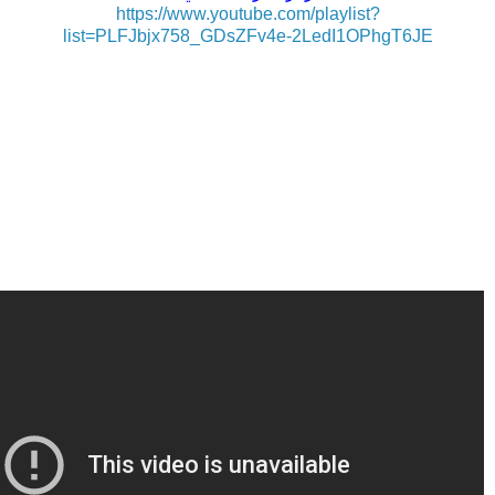
https://www.youtube.com/playlist?
list=PLFJbjx758_GDsZFv4e-2LedI1OPhgT6JE